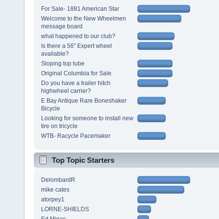
For Sale- 1881 American Star
Welcome to the New Wheelmen
message board
what happened to our club?
Is there a 56" Expert wheel
available?
Sloping top tube
Original Columbia for Sale
Do you have a trailer hitch
highwheel carrier?
E Bay Antique Rare Boneshaker
Bicycle
Looking for someone to install new
tire on tricycle
WTB- Racycle Pacemaker
Top Topic Starters
DelombardR
mike cates
atorpey1
LORNE-SHIELDS