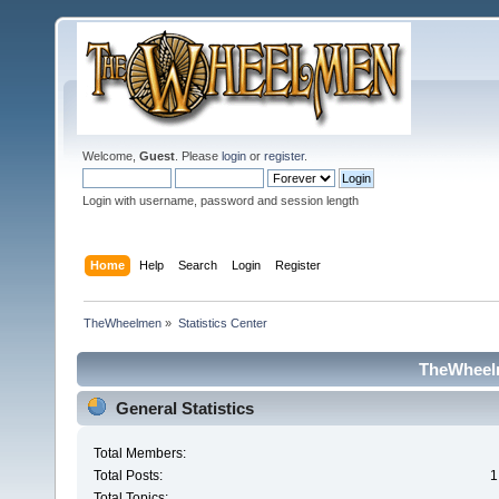
Welcome,
Guest
. Please
login
or
register
.
Login with username, password and session length
Home
Help
Search
Login
Register
TheWheelmen
»
Statistics Center
TheWheelm
General Statistics
Total Members:
Total Posts:
1
Total Topics: