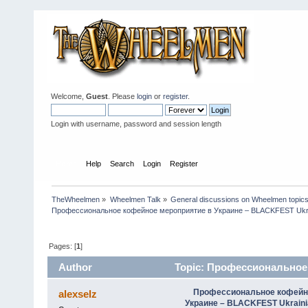
Welcome,
Guest
. Please
login
or
register
.
Login with username, password and session length
Home
Help
Search
Login
Register
TheWheelmen
»
Wheelmen Talk
»
General discussions on Wheelmen topics
Профессиональное кофейное мероприятие в Украине – BLACKFEST Ukra
Pages: [
1
]
Author
Topic: Профессиональное
Coffee Show (Read 8957 times)
Профессиональное кофейн
alexselz
Украине – BLACKFEST Ukraini